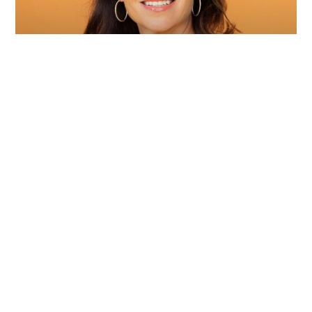
Program 25.9. 2024
Lue lisää
11.9.2024
« Previous
Next »
Tapahtumat