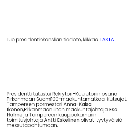
Lue presidentinkanslian tiedote, klikkaa
TÄSTÄ
Presidentti tutustui Rekrytori–Koulutoriin osana
Pirkanmaan Suomi100-maakuntamatkaa. Kutsujat,
Tampereen pormestari
Anna-Kaisa
Ikonen,
Pirkanmaan liiton maakuntajohtaja
Esa
Halme
ja Tampereen kauppakamarin
toimitusjohtaja
Antti Eskelinen
olivat tyytyväisiä
messutapahtumaan.