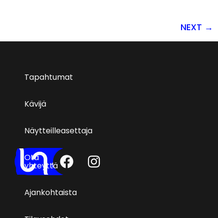
NEXT
→
Tapahtumat
Kävijä
Näytteilleasettaja
Ota
Ota
yhteyttä
yhteyttä
Ajankohtaista